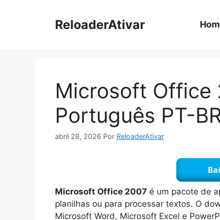
Pular
para
ReloaderAtivar
Hom
o
conteúdo
Microsoft Office
Português PT-B
abril 28, 2026
Por
ReloaderAtivar
Bai
Microsoft Office 2007
é um pacote de apl
planilhas ou para processar textos. O do
Microsoft Word, Microsoft Excel e PowerP