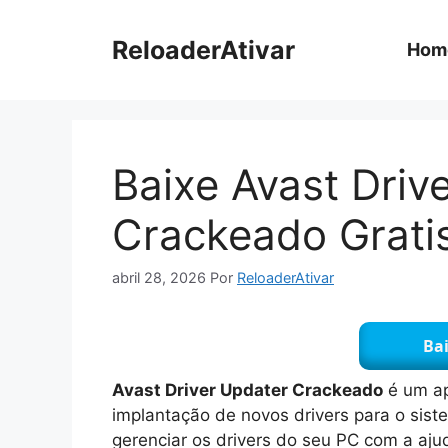
Pular
para
ReloaderAtivar
Hom
o
conteúdo
Baixe Avast Driv
Crackeado Grati
abril 28, 2026
Por
ReloaderAtivar
Bai
Avast Driver Updater Crackeado
é um ap
implantação de novos drivers para o sist
gerenciar os drivers do seu PC com a aju