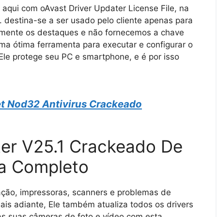
 aqui com oAvast Driver Updater License File, na
 destina-se a ser usado pelo cliente apenas para
damente os destaques e não fornecemos a chave
ma ótima ferramenta para executar e configurar o
Ele protege seu PC e smartphone, e é por isso
t Nod32 Antivirus Crackeado
ter V25.1 Crackeado De
a Completo
ção, impressoras, scanners e problemas de
is adiante, Ele também atualiza todos os drivers
 as suas câmeras de foto e vídeo com esta