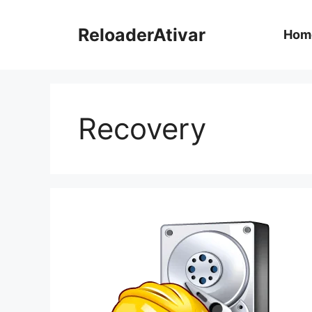
Pular
para
ReloaderAtivar
Hom
o
conteúdo
Recovery