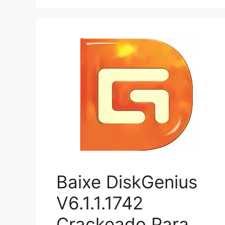
Baixe DiskGenius
V6.1.1.1742
Crackeado Para