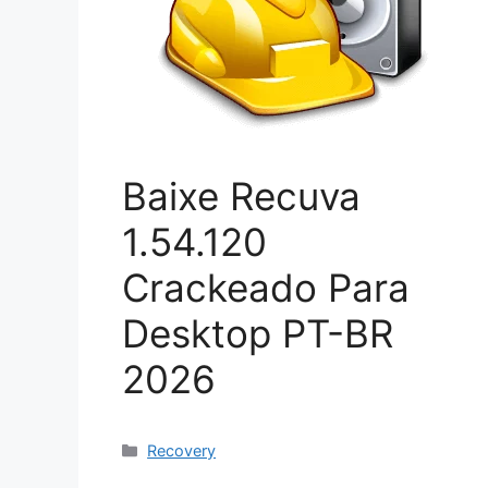
Baixe Recuva
1.54.120
Crackeado Para
Desktop PT-BR
2026
Categorias
Recovery