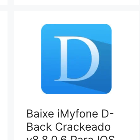
Baixe iMyfone D-
Back Crackeado
v8.8.0.6 Para IOS