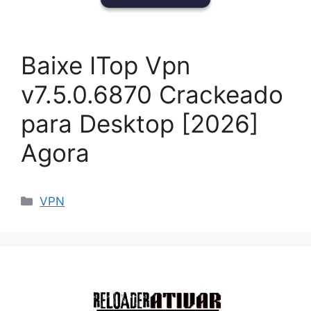
Baixe ITop Vpn
v7.5.0.6870 Crackeado
para Desktop [2026]
Agora
Categorias
VPN