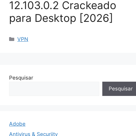
12.103.0.2 Crackeado
para Desktop [2026]
Categorias
VPN
Pesquisar
Pesquisar
Adobe
Antivirus & Securiity