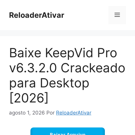
Pular
para
ReloaderAtivar
Menu
o
conteúdo
Baixe KeepVid Pro
v6.3.2.0 Crackeado
para Desktop
[2026]
agosto 1, 2026
Por
ReloaderAtivar
Baixar Arquivo