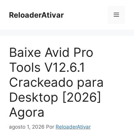
Pular
para
ReloaderAtivar
Menu
o
conteúdo
Baixe Avid Pro
Tools V12.6.1
Crackeado para
Desktop [2026]
Agora
agosto 1, 2026
Por
ReloaderAtivar