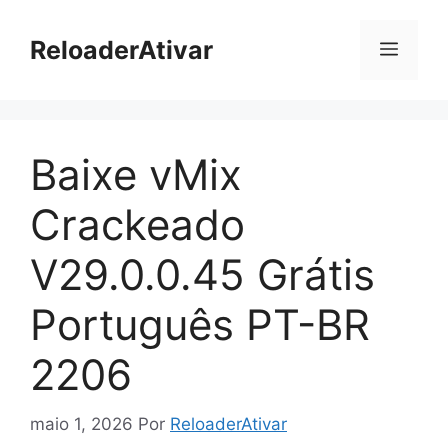
Pular
para
ReloaderAtivar
Menu
o
conteúdo
Baixe vMix
Crackeado
V29.0.0.45 Grátis
Português PT-BR
2206
maio 1, 2026
Por
ReloaderAtivar