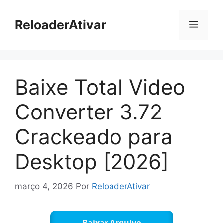
Pular
para
ReloaderAtivar
Menu
o
conteúdo
Baixe Total Video
Converter 3.72
Crackeado para
Desktop [2026]
março 4, 2026
Por
ReloaderAtivar
Baixar Arquivo