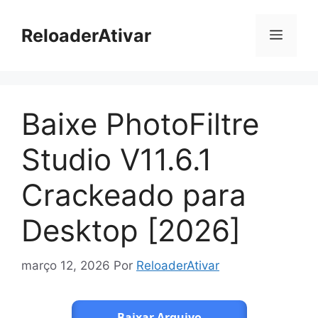
Pular
para
ReloaderAtivar
Menu
o
conteúdo
Baixe PhotoFiltre
Studio V11.6.1
Crackeado para
Desktop [2026]
março 12, 2026
Por
ReloaderAtivar
Baixar Arquivo