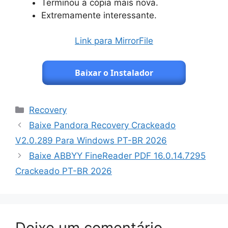
Terminou a cópia mais nova.
Extremamente interessante.
Link para MirrorFile
Baixar o Instalador
Categorias
Recovery
Baixe Pandora Recovery Crackeado
V2.0.289 Para Windows PT-BR 2026
Baixe ABBYY FineReader PDF 16.0.14.7295
Crackeado PT-BR 2026
Deixe um comentário