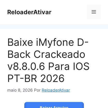
Pular
para
ReloaderAtivar
Menu
o
conteúdo
Baixe iMyfone D-
Back Crackeado
v8.8.0.6 Para IOS
PT-BR 2026
maio 8, 2026
Por
ReloaderAtivar
Baixar Arquivo