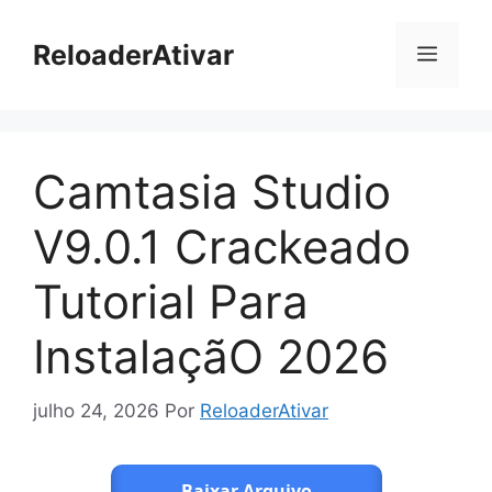
Pular
para
ReloaderAtivar
Menu
o
conteúdo
Camtasia Studio
V9.0.1 Crackeado
Tutorial Para
InstalaçãO 2026
julho 24, 2026
Por
ReloaderAtivar
Baixar Arquivo