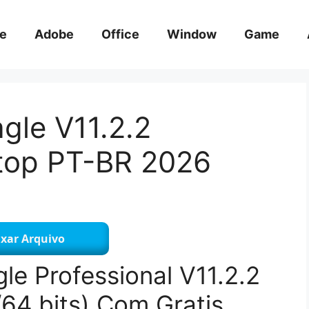
e
Adobe
Office
Window
Game
gle V11.2.2
top PT-BR 2026
xar Arquivo
le Professional V11.2.2
64 bits) Com Gratis