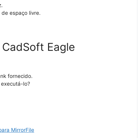
.
de espaço livre.
r CadSoft Eagle
ink fornecido.
 executá-lo?
para MirrorFile