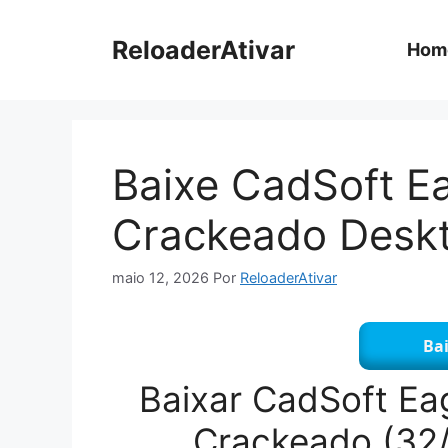
Pular
para
ReloaderAtivar
Hom
o
conteúdo
Baixe CadSoft Ea
Crackeado Desk
maio 12, 2026
Por
ReloaderAtivar
Bai
Baixar CadSoft Eag
Crackeado (32/