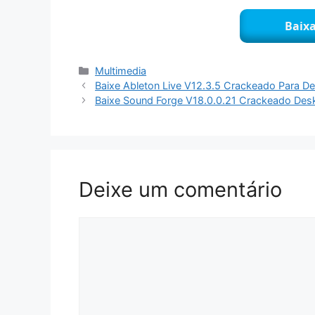
Baixa
Categorias
Multimedia
Baixe Ableton Live V12.3.5 Crackeado Para 
Baixe Sound Forge V18.0.0.21 Crackeado De
Deixe um comentário
Comentário