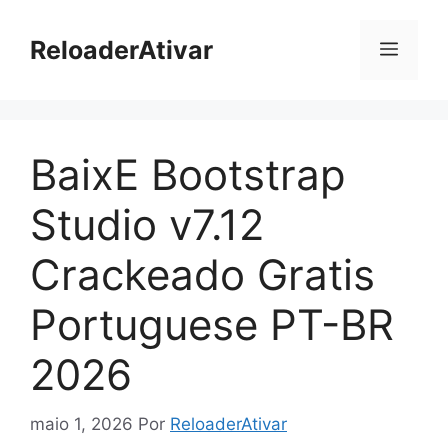
Pular
para
ReloaderAtivar
Menu
o
conteúdo
BaixE Bootstrap
Studio v7.12
Crackeado Gratis
Portuguese PT-BR
2026
maio 1, 2026
Por
ReloaderAtivar