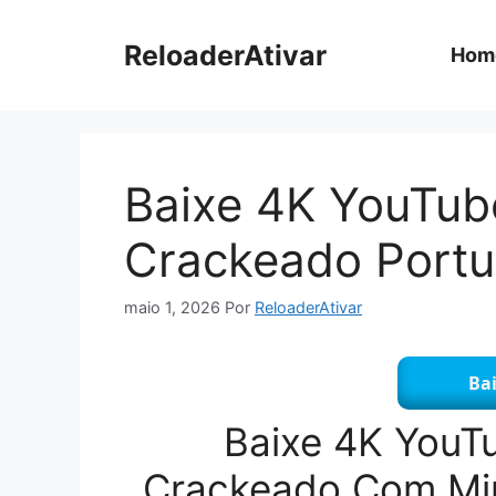
Pular
para
ReloaderAtivar
Hom
o
conteúdo
Baixe 4K YouTub
Crackeado Port
maio 1, 2026
Por
ReloaderAtivar
Bai
Baixe 4K YouT
Crackeado Com Mirr