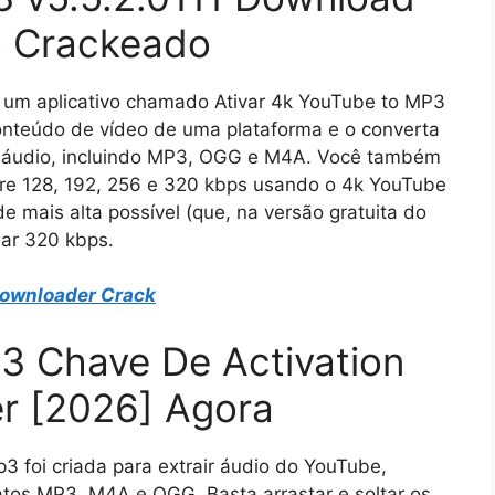
io Crackeado
um aplicativo chamado Ativar 4k YouTube to MP3
onteúdo de vídeo de uma plataforma e o converta
e áudio, incluindo MP3, OGG e M4A. Você também
tre 128, 192, 256 e 320 kbps usando o 4k YouTube
e mais alta possível (que, na versão gratuita do
nar 320 kbps.
Downloader Crack
3 Chave De Activation
r [2026] Agora
 foi criada para extrair áudio do YouTube,
os MP3, M4A e OGG. Basta arrastar e soltar os