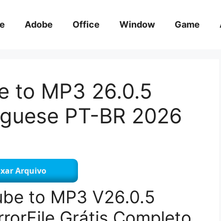
e
Adobe
Office
Window
Game
e to MP3 26.0.5
uguese PT-BR 2026
xar Arquivo
ube to MP3 V26.0.5
orFile Grátis Completo